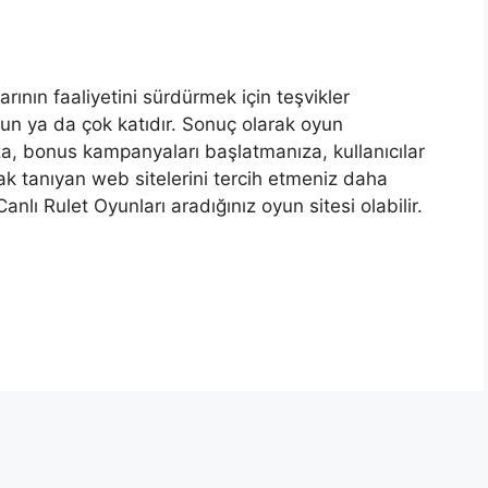
rının faaliyetini sürdürmek için teşvikler
n ya da çok katıdır. Sonuç olarak oyun
a, bonus kampanyaları başlatmanıza, kullanıcılar
ak tanıyan web sitelerini tercih etmeniz daha
nlı Rulet Oyunları aradığınız oyun sitesi olabilir.