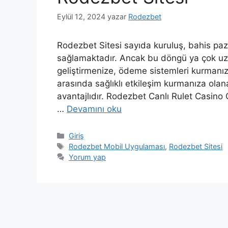
Eylül 12, 2024
yazar
Rodezbet
Rodezbet Sitesi sayıda kuruluş, bahis paza
sağlamaktadır. Ancak bu döngü ya çok uzu
geliştirmenize, ödeme sistemleri kurmanız
arasında sağlıklı etkileşim kurmanıza olan
avantajlıdır. Rodezbet Canlı Rulet Casino Ca
…
Devamını oku
Kategoriler
Giriş
Etiketler
Rodezbet Mobil Uygulaması
,
Rodezbet Sitesi
Yorum yap