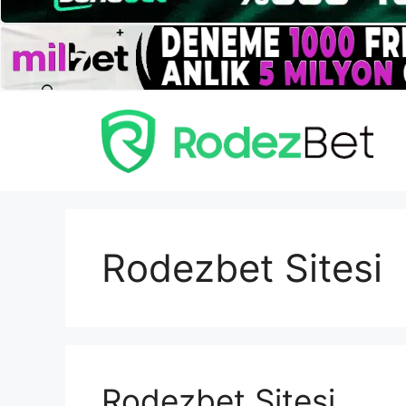
İçeriğe
atla
Rodezbet Sitesi
Rodezbet Sitesi