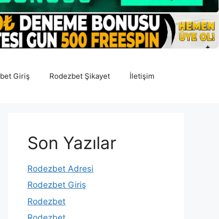
bet Giriş
Rodezbet Şikayet
İletişim
Son Yazılar
Rodezbet Adresi
Rodezbet Giriş
Rodezbet
Rodezbet