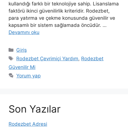
kullandığı farklı bir teknolojiye sahip. Lisanslama
faktörü ikinci güvenilirlik kriteridir. Rodezbet,
para yatırma ve çekme konusunda güvenilir ve
kapsamlı bir sistem sağlamada öncüdür. …
Devamını oku
Kategoriler
Giriş
Etiketler
Rodezbet Çevrimiçi Yardım
,
Rodezbet
Güvenilir Mi
Yorum yap
Son Yazılar
Rodezbet Adresi