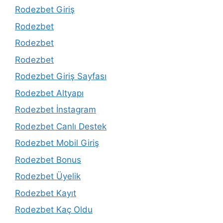
Rodezbet Giriş
Rodezbet
Rodezbet
Rodezbet
Rodezbet Giriş Sayfası
Rodezbet Altyapı
Rodezbet İnstagram
Rodezbet Canlı Destek
Rodezbet Mobil Giriş
Rodezbet Bonus
Rodezbet Üyelik
Rodezbet Kayıt
Rodezbet Kaç Oldu