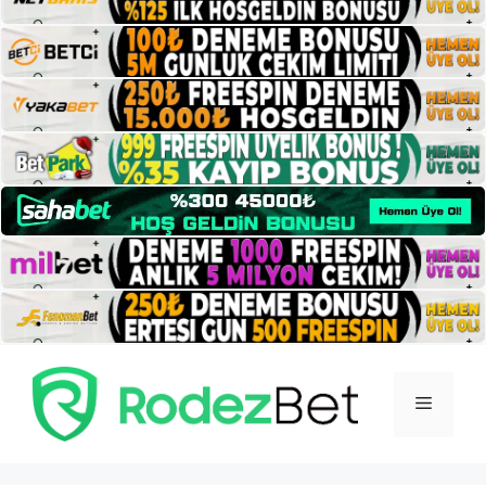
İçeriğe
atla
Menü