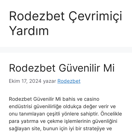
Rodezbet Çevrimiçi
Yardım
Rodezbet Güvenilir Mi
Ekim 17, 2024
yazar
Rodezbet
Rodezbet Güvenilir Mi bahis ve casino
endüstrisi güvenilirliğe oldukça değer verir ve
onu tanımlayan çeşitli yönlere sahiptir. Öncelikle
para yatırma ve çekme işlemlerinin güvenliğini
sağlayan site, bunun için iyi bir stratejiye ve