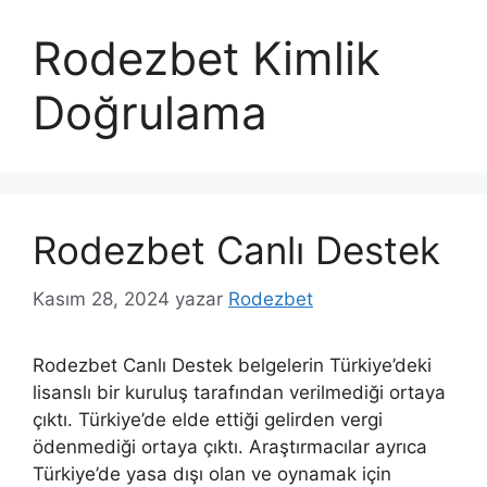
Rodezbet Kimlik
Doğrulama
Rodezbet Canlı Destek
Kasım 28, 2024
yazar
Rodezbet
Rodezbet Canlı Destek belgelerin Türkiye’deki
lisanslı bir kuruluş tarafından verilmediği ortaya
çıktı. Türkiye’de elde ettiği gelirden vergi
ödenmediği ortaya çıktı. Araştırmacılar ayrıca
Türkiye’de yasa dışı olan ve oynamak için