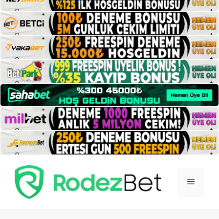
İçeriğe
atla
Menü