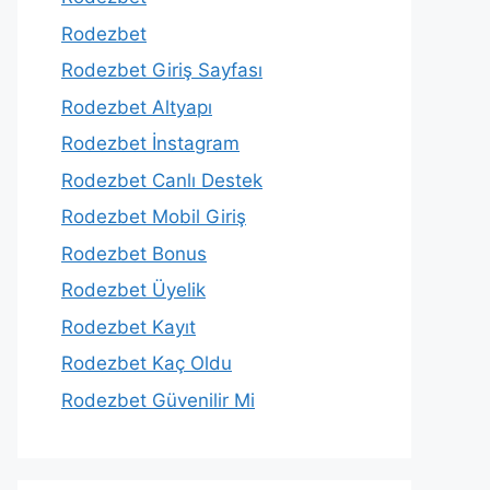
Rodezbet
Rodezbet Giriş Sayfası
Rodezbet Altyapı
Rodezbet İnstagram
Rodezbet Canlı Destek
Rodezbet Mobil Giriş
Rodezbet Bonus
Rodezbet Üyelik
Rodezbet Kayıt
Rodezbet Kaç Oldu
Rodezbet Güvenilir Mi