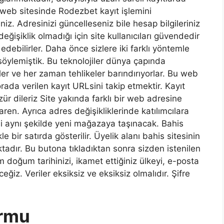
web sitesinde Rodezbet kayıt işlemini
iz. Adresinizi güncelleseniz bile hesap bilgileriniz
eğişiklik olmadığı için site kullanıcıları güvendedir
ebilirler. Daha önce sizlere iki farklı yöntemle
 söylemiştik. Bu teknolojiler dünya çapında
ler ve her zaman tehlikeler barındırıyorlar. Bu web
rada verilen kayıt URLsini takip etmektir. Kayıt
ür dileriz Site yakında farklı bir web adresine
en. Ayrıca adres değişikliklerinde katılımcılara
ni aynı şekilde yeni mağazaya taşınacak. Bahis
le bir satırda gösterilir. Üyelik alanı bahis sitesinin
tadır. Bu butona tıkladıktan sonra sizden istenilen
m doğum tarihinizi, ikamet ettiğiniz ülkeyi, e-posta
ğiz. Veriler eksiksiz ve eksiksiz olmalıdır. Şifre
ormu