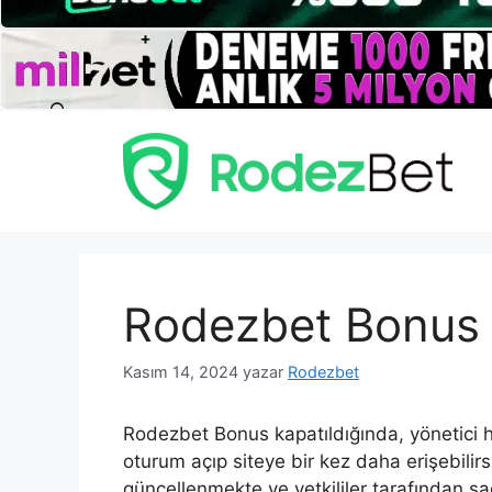
İçeriğe
atla
Rodezbet Bonus
Kasım 14, 2024
yazar
Rodezbet
Rodezbet Bonus kapatıldığında, yönetici 
oturum açıp siteye bir kez daha erişebilirsi
güncellenmekte ve yetkililer tarafından sa