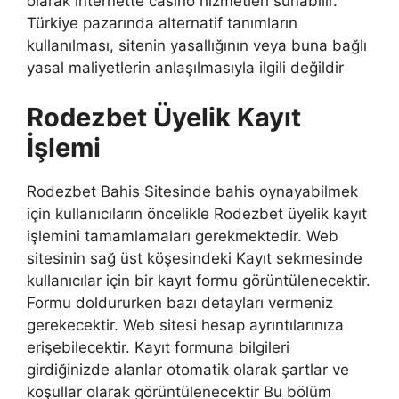
olarak internette casino hizmetleri sunabilir.
Türkiye pazarında alternatif tanımların
kullanılması, sitenin yasallığının veya buna bağlı
yasal maliyetlerin anlaşılmasıyla ilgili değildir
Rodezbet Üyelik Kayıt
İşlemi
Rodezbet Bahis Sitesinde bahis oynayabilmek
için kullanıcıların öncelikle Rodezbet üyelik kayıt
işlemini tamamlamaları gerekmektedir. Web
sitesinin sağ üst köşesindeki Kayıt sekmesinde
kullanıcılar için bir kayıt formu görüntülenecektir.
Formu doldururken bazı detayları vermeniz
gerekecektir. Web sitesi hesap ayrıntılarınıza
erişebilecektir. Kayıt formuna bilgileri
girdiğinizde alanlar otomatik olarak şartlar ve
koşullar olarak görüntülenecektir Bu bölüm