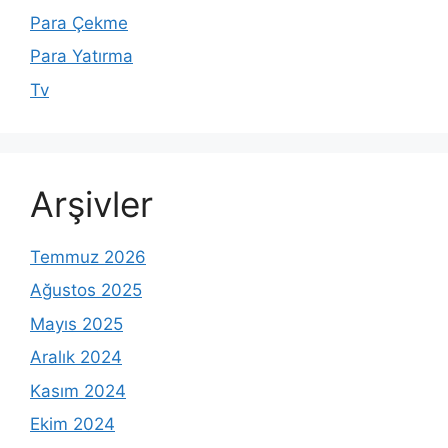
Para Çekme
Para Yatırma
Tv
Arşivler
Temmuz 2026
Ağustos 2025
Mayıs 2025
Aralık 2024
Kasım 2024
Ekim 2024