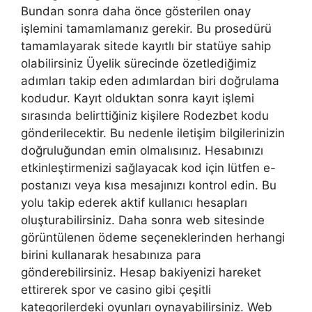
Bundan sonra daha önce gösterilen onay
işlemini tamamlamanız gerekir. Bu prosedürü
tamamlayarak sitede kayıtlı bir statüye sahip
olabilirsiniz Üyelik sürecinde özetlediğimiz
adımları takip eden adımlardan biri doğrulama
kodudur. Kayıt olduktan sonra kayıt işlemi
sırasında belirttiğiniz kişilere Rodezbet kodu
gönderilecektir. Bu nedenle iletişim bilgilerinizin
doğruluğundan emin olmalısınız. Hesabınızı
etkinleştirmenizi sağlayacak kod için lütfen e-
postanızı veya kısa mesajınızı kontrol edin. Bu
yolu takip ederek aktif kullanıcı hesapları
oluşturabilirsiniz. Daha sonra web sitesinde
görüntülenen ödeme seçeneklerinden herhangi
birini kullanarak hesabınıza para
gönderebilirsiniz. Hesap bakiyenizi hareket
ettirerek spor ve casino gibi çeşitli
kategorilerdeki oyunları oynayabilirsiniz. Web