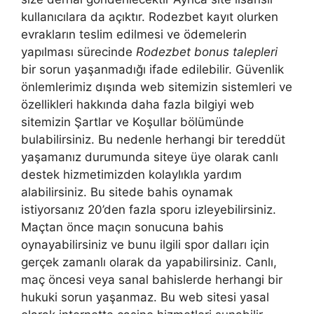
kullanıcılara da açıktır. Rodezbet kayıt olurken
evrakların teslim edilmesi ve ödemelerin
yapılması sürecinde
Rodezbet bonus talepleri
bir sorun yaşanmadığı ifade edilebilir. Güvenlik
önlemlerimiz dışında web sitemizin sistemleri ve
özellikleri hakkında daha fazla bilgiyi web
sitemizin Şartlar ve Koşullar bölümünde
bulabilirsiniz. Bu nedenle herhangi bir tereddüt
yaşamanız durumunda siteye üye olarak canlı
destek hizmetimizden kolaylıkla yardım
alabilirsiniz. Bu sitede bahis oynamak
istiyorsanız 20’den fazla sporu izleyebilirsiniz.
Maçtan önce maçın sonucuna bahis
oynayabilirsiniz ve bunu ilgili spor dalları için
gerçek zamanlı olarak da yapabilirsiniz. Canlı,
maç öncesi veya sanal bahislerde herhangi bir
hukuki sorun yaşanmaz. Bu web sitesi yasal