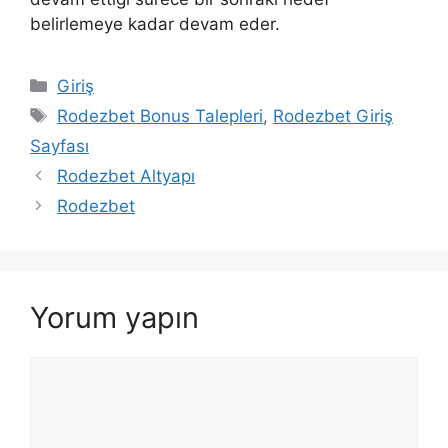
belirlemeye kadar devam eder.
Kategoriler
Giriş
Etiketler
Rodezbet Bonus Talepleri
,
Rodezbet Giriş
Sayfası
Rodezbet Altyapı
Rodezbet
Yorum yapın
Yorum