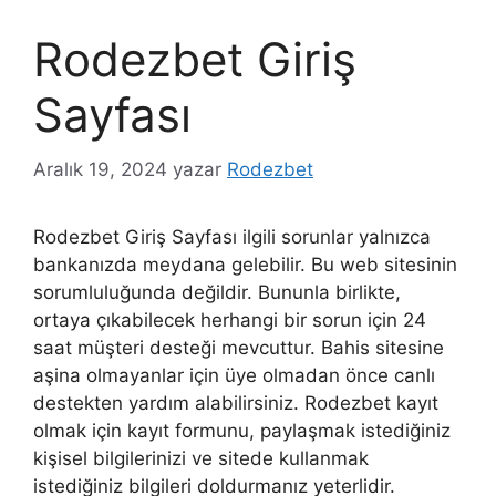
Rodezbet Giriş
Sayfası
Aralık 19, 2024
yazar
Rodezbet
Rodezbet Giriş Sayfası ilgili sorunlar yalnızca
bankanızda meydana gelebilir. Bu web sitesinin
sorumluluğunda değildir. Bununla birlikte,
ortaya çıkabilecek herhangi bir sorun için 24
saat müşteri desteği mevcuttur. Bahis sitesine
aşina olmayanlar için üye olmadan önce canlı
destekten yardım alabilirsiniz. Rodezbet kayıt
olmak için kayıt formunu, paylaşmak istediğiniz
kişisel bilgilerinizi ve sitede kullanmak
istediğiniz bilgileri doldurmanız yeterlidir.