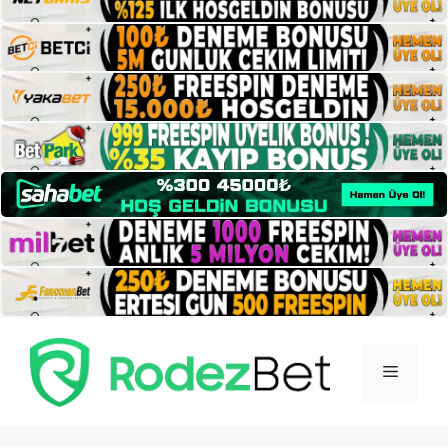
İçeriğe
atla
Menü