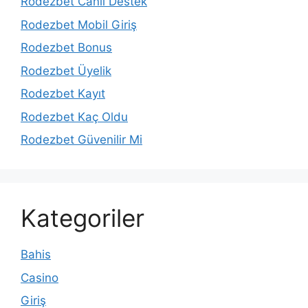
Rodezbet Canlı Destek
Rodezbet Mobil Giriş
Rodezbet Bonus
Rodezbet Üyelik
Rodezbet Kayıt
Rodezbet Kaç Oldu
Rodezbet Güvenilir Mi
Kategoriler
Bahis
Casino
Giriş